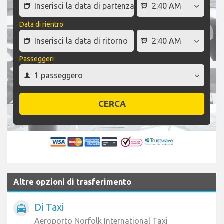
Data di rientro
Passeggeri
CERCA
Altre opzioni di trasferimento
Di Taxi
local_taxi
Aeroporto Norfolk International Taxi