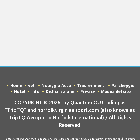
Home
voli
Noleggio Auto
Trasferimenti
Parcheggio
Hotel
Info
Dichiarazione
Privacy
Mappa del sito
COPYRIGHT © 2026 Try Quantum OU trading as
"TripTQ" and norfolkvirginiaairport.com (also known as
TripTQ Aeroporto Norfolk International) / All Rights
Reserved.
DICHIARAZIONE DI NON RESPONSABILITÀ - Questo sito non è il sito