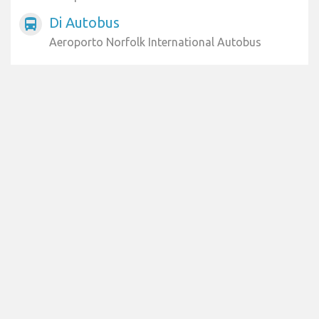
Di Autobus
directions_bus
Aeroporto Norfolk International Autobus