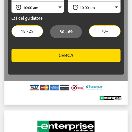
Età del guidatore:
18 - 29
70+
30 - 69
CERCA