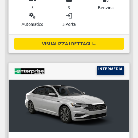
5
3
Benzina
miscellaneous_services
login
Automatico
5 Porta
VISUALIZZA I DETTAGLI...
INTERMEDIA