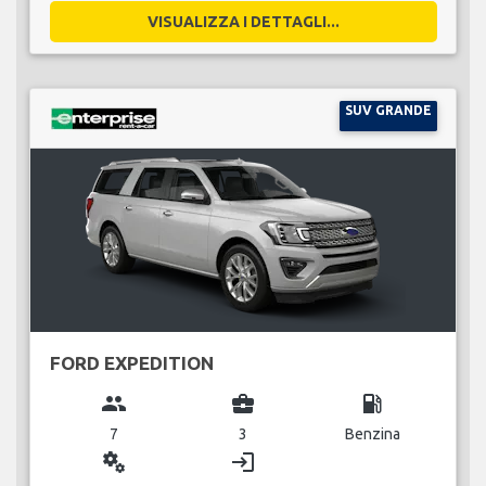
VISUALIZZA I DETTAGLI...
SUV GRANDE
FORD EXPEDITION
group
business_center
local_gas_station
7
3
Benzina
miscellaneous_services
login