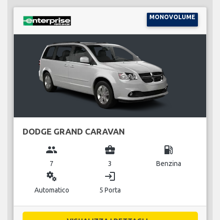
MONOVOLUME
DODGE GRAND CARAVAN
group
business_center
local_gas_station
7
3
Benzina
miscellaneous_services
login
Automatico
5 Porta