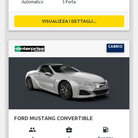
Automatico
5 Porta
VISUALIZZA I DETTAGLI...
CABRIO
FORD MUSTANG CONVERTIBLE
group
business_center
local_gas_station