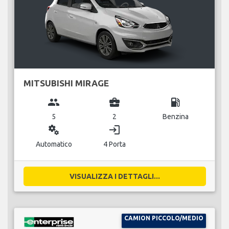
MITSUBISHI MIRAGE
group
business_center
local_gas_station
5
2
Benzina
miscellaneous_services
login
Automatico
4 Porta
VISUALIZZA I DETTAGLI...
CAMION PICCOLO/MEDIO