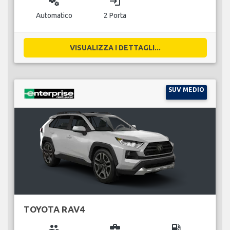
miscellaneous_services
login
Automatico
2 Porta
VISUALIZZA I DETTAGLI...
SUV MEDIO
TOYOTA RAV4
group
business_center
local_gas_station