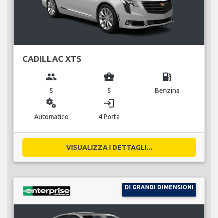
CADILLAC XTS
group
business_center
local_gas_station
5
5
Benzina
miscellaneous_services
login
Automatico
4 Porta
VISUALIZZA I DETTAGLI...
DI GRANDI DIMENSIONI