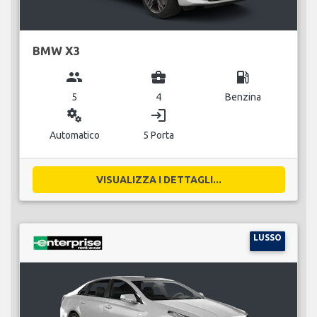
BMW X3
group
business_center
local_gas_station
5
4
Benzina
miscellaneous_services
login
Automatico
5 Porta
VISUALIZZA I DETTAGLI...
LUSSO