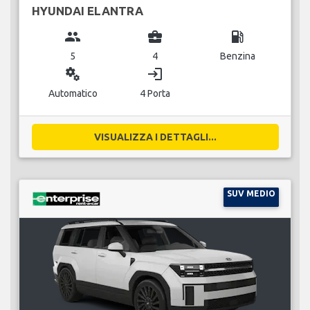
HYUNDAI ELANTRA
group
business_center
local_gas_station
5
4
Benzina
miscellaneous_services
login
Automatico
4 Porta
VISUALIZZA I DETTAGLI...
SUV MEDIO