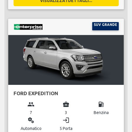
VISUALIZZA I DETTAGLI...
SUV GRANDE
FORD EXPEDITION
group
business_center
local_gas_station
7
3
Benzina
miscellaneous_services
login
Automatico
5 Porta