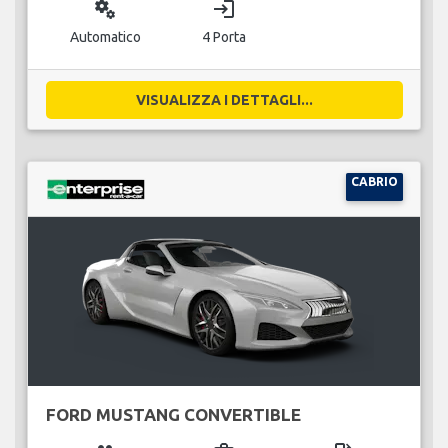
miscellaneous_services
login
Automatico
4 Porta
VISUALIZZA I DETTAGLI...
CABRIO
FORD MUSTANG CONVERTIBLE