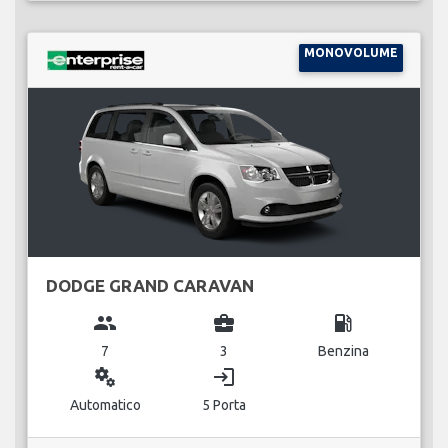
MONOVOLUME
DODGE GRAND CARAVAN
group
business_center
local_gas_station
7
3
Benzina
miscellaneous_services
login
Automatico
5 Porta