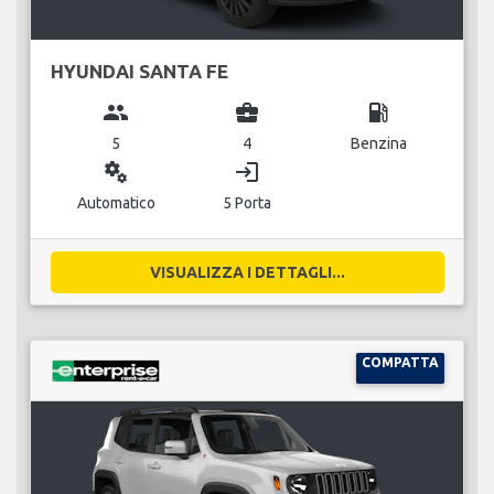
HYUNDAI SANTA FE
group
business_center
local_gas_station
5
4
Benzina
miscellaneous_services
login
Automatico
5 Porta
VISUALIZZA I DETTAGLI...
COMPATTA