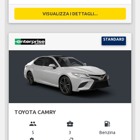
VISUALIZZA I DETTAGLI...
STANDARD
TOYOTA CAMRY
group
business_center
local_gas_station
5
3
Benzina