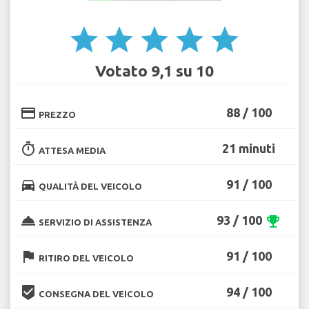
star
star
star
star
star
Votato 9,1 su 10
credit_card
88 / 100
PREZZO
timer
21 minuti
ATTESA MEDIA
directions_car
91 / 100
QUALITÀ DEL VEICOLO
room_service
93 / 100
emoji_events
SERVIZIO DI ASSISTENZA
flag
91 / 100
RITIRO DEL VEICOLO
beenhere
94 / 100
CONSEGNA DEL VEICOLO