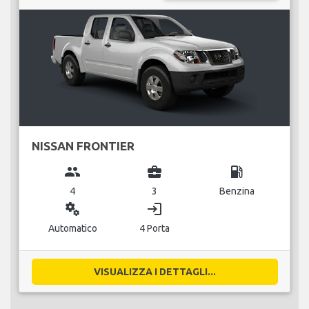
NISSAN FRONTIER
group
business_center
local_gas_station
4
3
Benzina
miscellaneous_services
login
Automatico
4 Porta
VISUALIZZA I DETTAGLI...