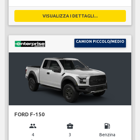
VISUALIZZA I DETTAGLI...
CAMION PICCOLO/MEDIO
FORD F-150
group
business_center
local_gas_station
4
3
Benzina