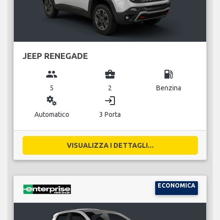
JEEP RENEGADE
group
business_center
local_gas_station
5
2
Benzina
miscellaneous_services
login
Automatico
3 Porta
VISUALIZZA I DETTAGLI...
ECONOMICA