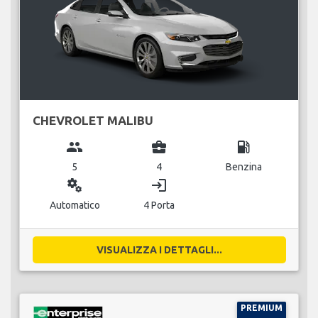
CHEVROLET MALIBU
group
business_center
local_gas_station
5
4
Benzina
miscellaneous_services
login
Automatico
4 Porta
VISUALIZZA I DETTAGLI...
PREMIUM