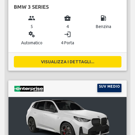
BMW 3 SERIES
group
business_center
local_gas_station
5
4
Benzina
miscellaneous_services
login
Automatico
4 Porta
VISUALIZZA I DETTAGLI...
SUV MEDIO