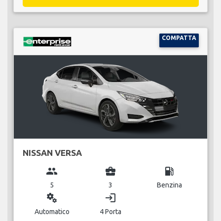
COMPATTA
NISSAN VERSA
group
business_center
local_gas_station
5
3
Benzina
miscellaneous_services
login
Automatico
4 Porta