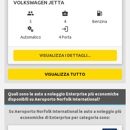
VOLKSWAGEN JETTA
group
business_center
local_gas_station
5
4
Benzina
miscellaneous_services
login
Automatico
4 Porta
VISUALIZZA I DETTAGLI...
VISUALIZZA TUTTO
Quali sono le auto a noleggio Enterprise più economiche
disponibili su Aeroporto Norfolk International?
Su Aeroporto Norfolk International le auto a noleggio più
economiche di Enterprise per categoria sono: