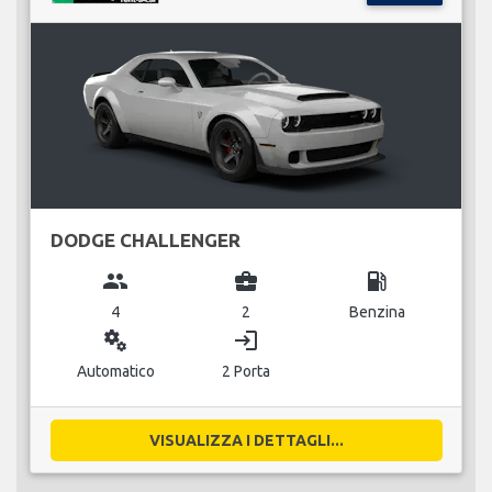
DODGE CHALLENGER
group
business_center
local_gas_station
4
2
Benzina
miscellaneous_services
login
Automatico
2 Porta
VISUALIZZA I DETTAGLI...