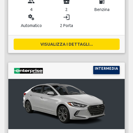
group
business_center
local_gas_station
4
2
Benzina
miscellaneous_services
login
Automatico
2 Porta
VISUALIZZA I DETTAGLI...
INTERMEDIA