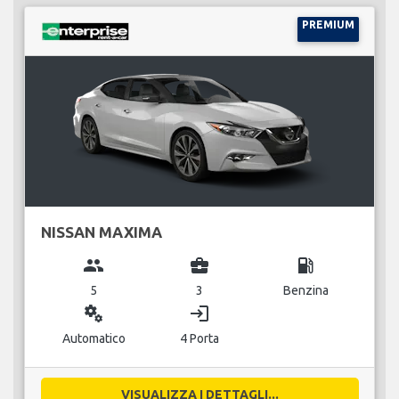
PREMIUM
NISSAN MAXIMA
group
business_center
local_gas_station
5
3
Benzina
miscellaneous_services
login
Automatico
4 Porta
VISUALIZZA I DETTAGLI...