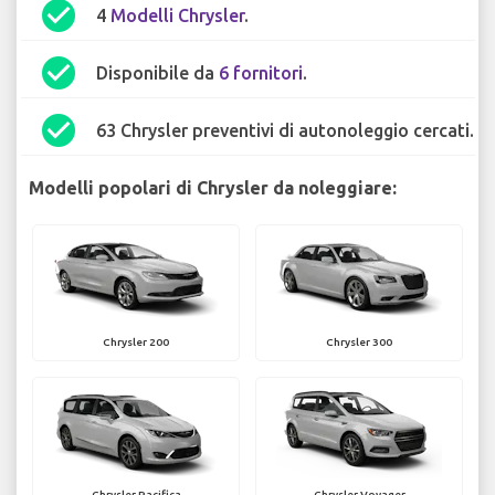
check_circle
4
Modelli Chrysler
.
check_circle
Disponibile da
6 fornitori
.
check_circle
63 Chrysler preventivi di autonoleggio cercati.
Modelli popolari di Chrysler da noleggiare:
Chrysler 200
Chrysler 300
Chrysler Pacifica
Chrysler Voyager