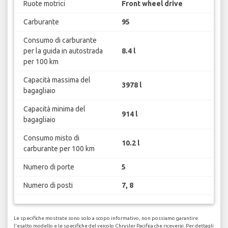
Ruote motrici
Front wheel drive
Carburante
95
Consumo di carburante
per la guida in autostrada
8.4 l
per 100 km
Capacità massima del
3978 l
bagagliaio
Capacità minima del
914 l
bagagliaio
Consumo misto di
10.2 l
carburante per 100 km
Numero di porte
5
Numero di posti
7, 8
Le specifiche mostrate sono solo a scopo informativo, non possiamo garantire
l'esatto modello e le specifiche del veicolo Chrysler Pacifica che riceverai. Per dettagli