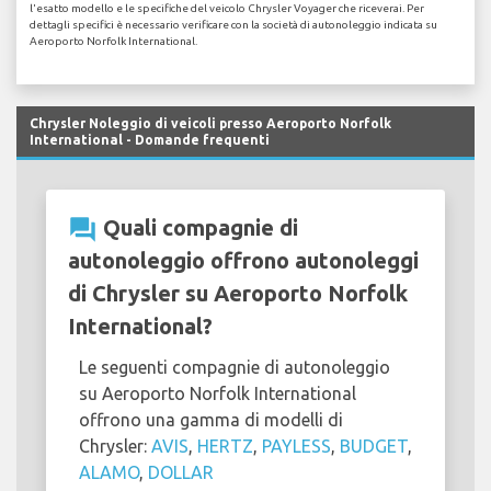
l'esatto modello e le specifiche del veicolo Chrysler Voyager che riceverai. Per
dettagli specifici è necessario verificare con la società di autonoleggio indicata su
Aeroporto Norfolk International.
Chrysler Noleggio di veicoli presso Aeroporto Norfolk
International - Domande frequenti
question_answer
Quali compagnie di
autonoleggio offrono autonoleggi
di Chrysler su Aeroporto Norfolk
International?
Le seguenti compagnie di autonoleggio
su Aeroporto Norfolk International
offrono una gamma di modelli di
Chrysler:
AVIS
,
HERTZ
,
PAYLESS
,
BUDGET
,
ALAMO
,
DOLLAR