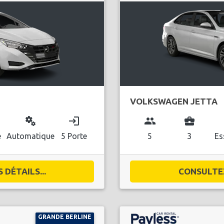
VOLKSWAGEN JETTA
miscellaneous_services
login
group
business_center
l
e
Automatique
5 Porte
5
3
Es
DÉTAILS...
CONSULTEZ
GRANDE BERLINE