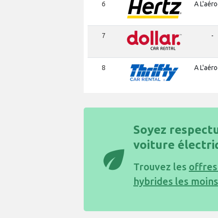
6
A L'aér
7
-
8
A L'aér
Soyez respectu
voiture électr
eco
Trouvez les
offres
hybrides les moins