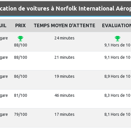
cation de voitures à Norfolk International Aéro
UIL
PRIX
TEMPS MOYEN D'ATTENTE
EVALUATIO
emoji_events
emoji_events
ogare
24 minutes
88/100
9,1 Hors de 10
ogare
88/100
21 minutes
9,1 Hors de 10
ogare
86/100
19 minutes
8,9 Hors de 10
ogare
81/100
46 minutes
8,3 Hors de 10
ogare
79/100
17 minutes
8,1 Hors de 10