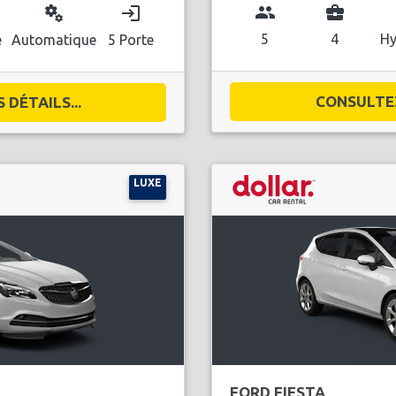
group
business_center
l
miscellaneous_services
login
5
4
Hy
e
Automatique
5 Porte
CONSULTEZ
DÉTAILS...
LUXE
FORD FIESTA