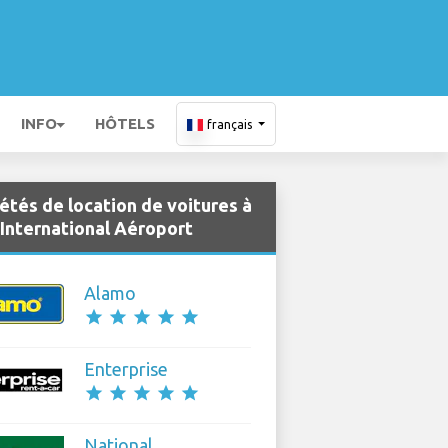
INFO
HÔTELS
français
étés de location de voitures à
 International Aéroport
Alamo
star
star
star
star
star
Enterprise
star
star
star
star
star
National