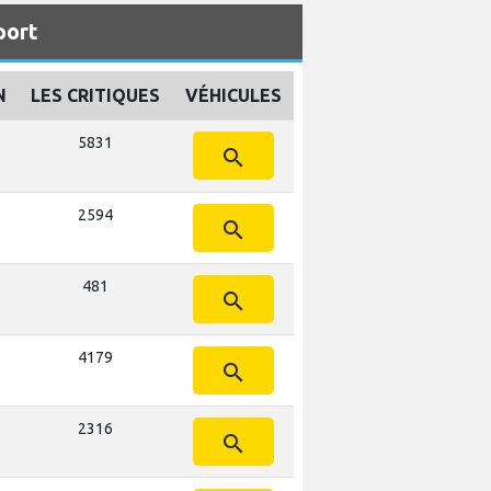
port
N
LES CRITIQUES
VÉHICULES
5831
search
2594
search
481
search
4179
search
2316
search