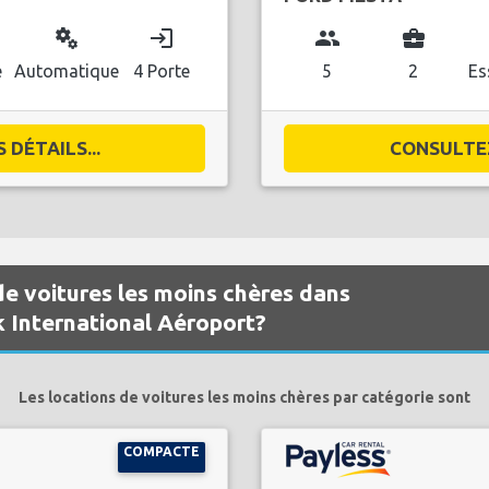
miscellaneous_services
login
group
business_center
l
e
Automatique
4 Porte
5
2
Es
DÉTAILS...
CONSULTEZ
de voitures les moins chères dans
k International Aéroport?
Les locations de voitures les moins chères par catégorie sont
COMPACTE