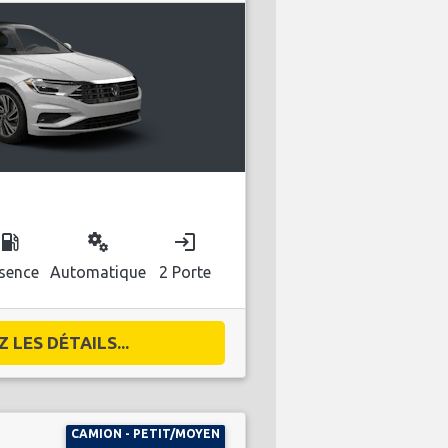
ocal_gas_station
miscellaneous_services
login
sence
Automatique
2 Porte
 LES DÉTAILS...
CAMION - PETIT/MOYEN