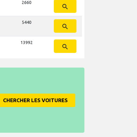
2660
search
5440
search
13992
search
CHERCHER LES VOITURES