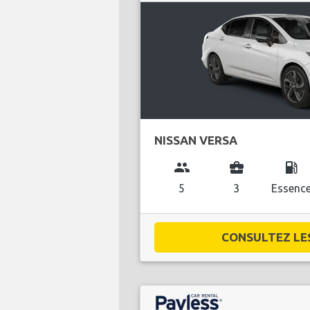
NISSAN VERSA
group
business_center
local_gas_station
5
3
Essenc
CONSULTEZ LES 