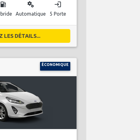
ocal_gas_station
miscellaneous_services
login
bride
Automatique
5 Porte
 LES DÉTAILS...
ÉCONOMIQUE