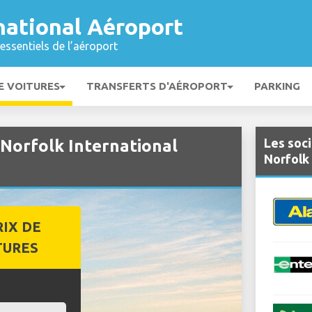
national Aéroport
essentiels de l’aéroport
E VOITURES
TRANSFERTS D'AÉROPORT
PARKING
Les soci
 Norfolk International
Norfolk
RIX DE
TURES