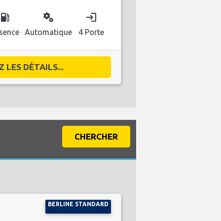
ocal_gas_station
miscellaneous_services
login
sence
Automatique
4 Porte
 LES DÉTAILS...
CHERCHER
BERLINE STANDARD