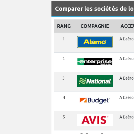
Comparer les sociétés de lo
RANG
COMPAGNIE
ACCE
1
A L'aér
2
A L'aér
3
A L'aér
4
A L'aér
5
A L'aér