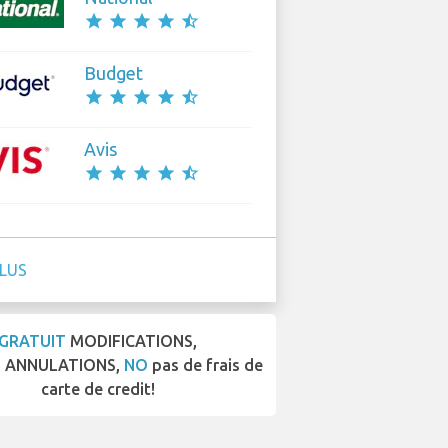
star
star
star
star
star_half
Budget
star
star
star
star
star_half
Avis
star
star
star
star
star_half
PLUS
GRATUIT
MODIFICATIONS,
T
ANNULATIONS,
NO
pas de frais de
carte de credit!