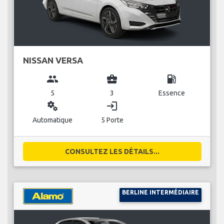
NISSAN VERSA
group
business_center
local_gas_station
5
3
Essence
miscellaneous_services
login
Automatique
5 Porte
CONSULTEZ LES DÉTAILS...
BERLINE INTERMÉDIAIRE