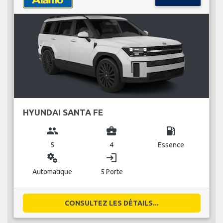
HYUNDAI SANTA FE
group
business_center
local_gas_station
5
4
Essence
miscellaneous_services
login
Automatique
5 Porte
CONSULTEZ LES DÉTAILS...