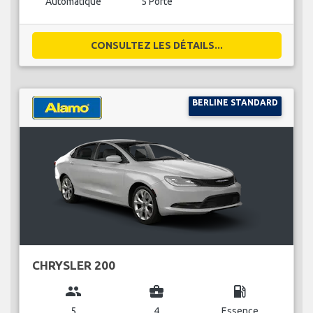
Automatique
5 Porte
CONSULTEZ LES DÉTAILS...
BERLINE STANDARD
CHRYSLER 200
group
business_center
local_gas_station
5
4
Essence