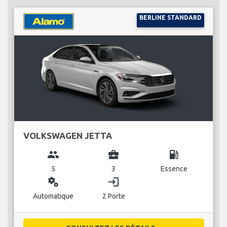
BERLINE STANDARD
VOLKSWAGEN JETTA
group
business_center
local_gas_station
5
3
Essence
miscellaneous_services
login
Automatique
2 Porte