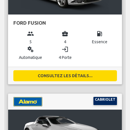
FORD FUSION
group
business_center
local_gas_station
5
4
Essence
miscellaneous_services
login
Automatique
4 Porte
CONSULTEZ LES DÉTAILS...
CABRIOLET