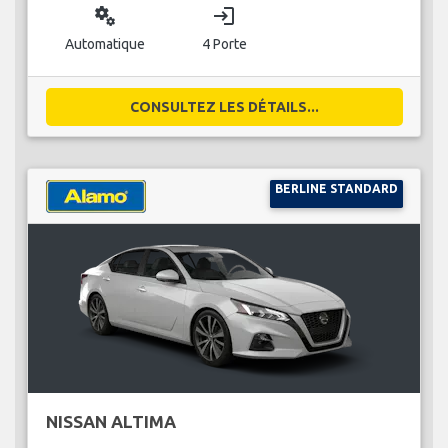
miscellaneous_services
login
Automatique
4 Porte
CONSULTEZ LES DÉTAILS...
BERLINE STANDARD
NISSAN ALTIMA