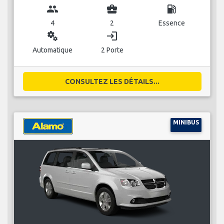
group
business_center
local_gas_station
4
2
Essence
miscellaneous_services
login
Automatique
2 Porte
CONSULTEZ LES DÉTAILS...
MINIBUS