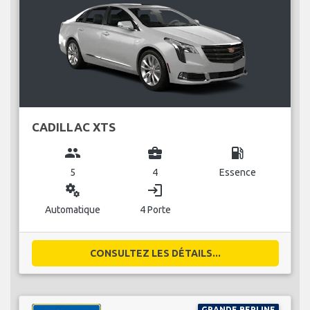
CADILLAC XTS
group
business_center
local_gas_station
5
4
Essence
miscellaneous_services
login
Automatique
4 Porte
CONSULTEZ LES DÉTAILS...
GRANDE BERLINE