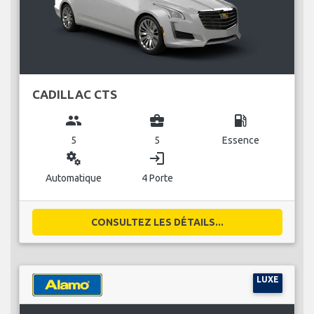
CADILLAC CTS
group
business_center
local_gas_station
5
5
Essence
miscellaneous_services
login
Automatique
4 Porte
CONSULTEZ LES DÉTAILS...
LUXE