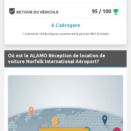
beenhere
95 / 100
emoji_events
RETOUR DU VÉHICULE
A L'aérogare
* Calculé de 1658 critiques recentes de la part de 5831 le totale
Où est le ALAMO Réception de location de
voiture Norfolk International Aéroport?