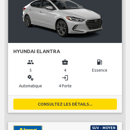
HYUNDAI ELANTRA
group
business_center
local_gas_station
5
4
Essence
miscellaneous_services
login
Automatique
4 Porte
CONSULTEZ LES DÉTAILS...
SUV - MOYEN