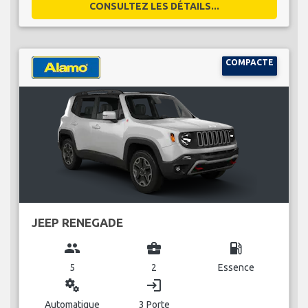
CONSULTEZ LES DÉTAILS...
COMPACTE
JEEP RENEGADE
group
business_center
local_gas_station
5
2
Essence
miscellaneous_services
login
Automatique
3 Porte