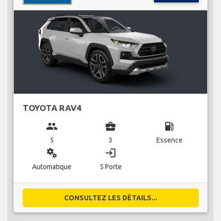
TOYOTA RAV4
group
business_center
local_gas_station
5
3
Essence
miscellaneous_services
login
Automatique
5 Porte
CONSULTEZ LES DÉTAILS...