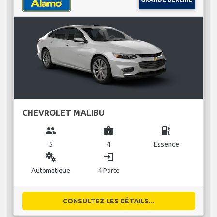
CHEVROLET MALIBU
group
business_center
local_gas_station
5
4
Essence
miscellaneous_services
login
Automatique
4 Porte
CONSULTEZ LES DÉTAILS...