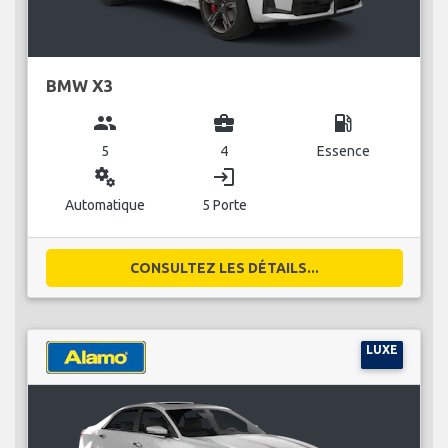
BMW X3
group
business_center
local_gas_station
5
4
Essence
miscellaneous_services
login
Automatique
5 Porte
CONSULTEZ LES DÉTAILS...
LUXE