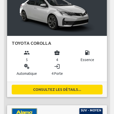
TOYOTA COROLLA
group
business_center
local_gas_station
5
4
Essence
miscellaneous_services
login
Automatique
4 Porte
CONSULTEZ LES DÉTAILS...
SUV - MOYEN