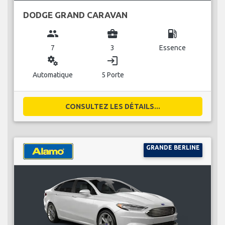
DODGE GRAND CARAVAN
group
business_center
local_gas_station
7
3
Essence
miscellaneous_services
login
Automatique
5 Porte
CONSULTEZ LES DÉTAILS...
GRANDE BERLINE