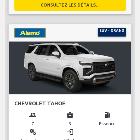
CONSULTEZ LES DÉTAILS...
SUV - GRAND
CHEVROLET TAHOE
group
business_center
local_gas_station
7
3
Essence
miscellaneous_services
login