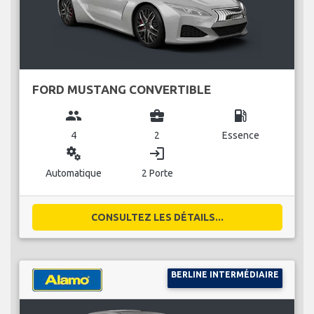
FORD MUSTANG CONVERTIBLE
group
business_center
local_gas_station
4
2
Essence
miscellaneous_services
login
Automatique
2 Porte
CONSULTEZ LES DÉTAILS...
BERLINE INTERMÉDIAIRE