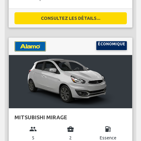
CONSULTEZ LES DÉTAILS...
ÉCONOMIQUE
MITSUBISHI MIRAGE
group
business_center
local_gas_station
5
2
Essence