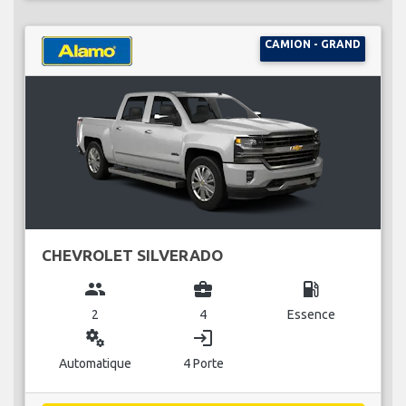
CAMION - GRAND
CHEVROLET SILVERADO
group
business_center
local_gas_station
2
4
Essence
miscellaneous_services
login
Automatique
4 Porte