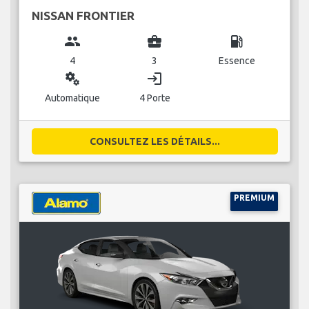
NISSAN FRONTIER
group
business_center
local_gas_station
4
3
Essence
miscellaneous_services
login
Automatique
4 Porte
CONSULTEZ LES DÉTAILS...
PREMIUM