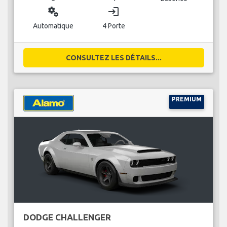
miscellaneous_services
login
Automatique
4 Porte
CONSULTEZ LES DÉTAILS...
PREMIUM
DODGE CHALLENGER