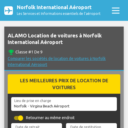
Norfolk International Aéroport
Les Services et Informations essentiels de l’aéroport
ALAMO Location de voitures à Norfolk
International Aéroport
emoji_events
Classe #1 De 9
Comparer les sociétés de location de voitures à Norfolk
International Aéroport
LES MEILLEURES PRIX DE LOCATION DE
VOITURES
Lieu de prise en charge
Retourner au même endroit
Date de retrait
Date de restitution