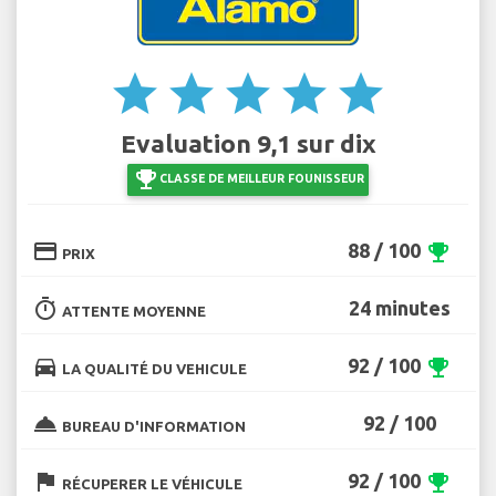
star
star
star
star
star
Evaluation 9,1 sur dix
emoji_events
CLASSE DE MEILLEUR FOUNISSEUR
credit_card
88 / 100
emoji_events
PRIX
timer
24 minutes
ATTENTE MOYENNE
directions_car
92 / 100
emoji_events
LA QUALITÉ DU VEHICULE
room_service
92 / 100
BUREAU D'INFORMATION
flag
92 / 100
emoji_events
RÉCUPERER LE VÉHICULE