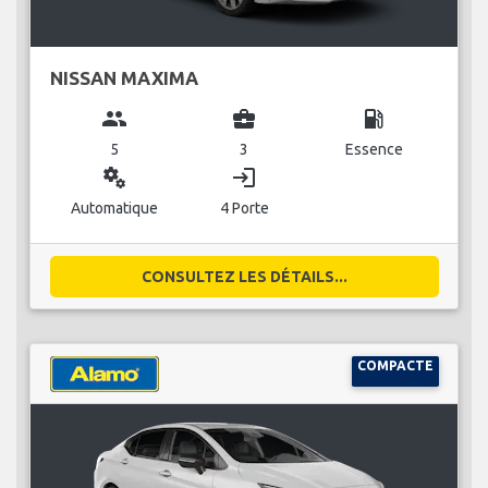
NISSAN MAXIMA
group
business_center
local_gas_station
5
3
Essence
miscellaneous_services
login
Automatique
4 Porte
CONSULTEZ LES DÉTAILS...
COMPACTE