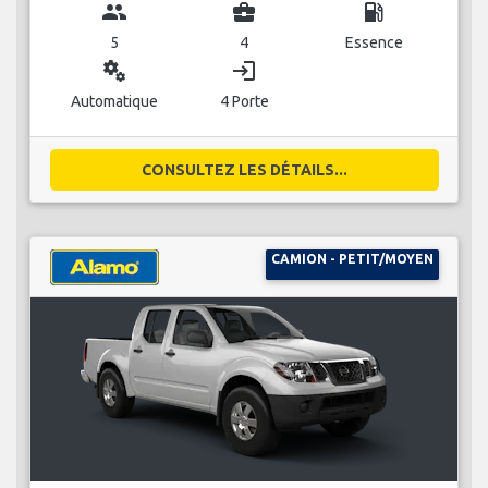
group
business_center
local_gas_station
5
4
Essence
miscellaneous_services
login
Automatique
4 Porte
CONSULTEZ LES DÉTAILS...
CAMION - PETIT/MOYEN