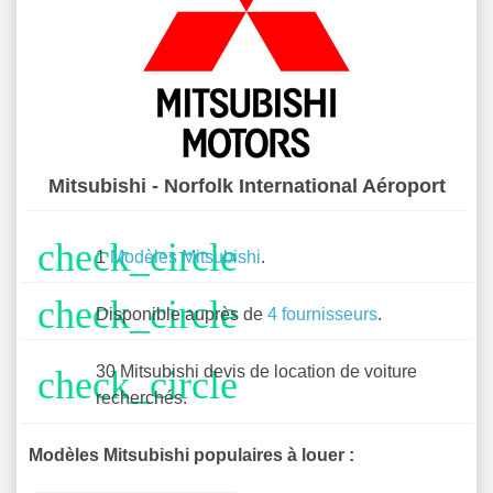
Mitsubishi - Norfolk International Aéroport
check_circle
1
Modèles Mitsubishi
.
check_circle
Disponible auprès de
4 fournisseurs
.
30 Mitsubishi devis de location de voiture
check_circle
recherchés.
Modèles Mitsubishi populaires à louer :